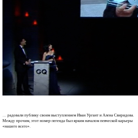
… радовали публику своим выступлением Иван Ургант и Алена Свиридова.
Между прочим, этот номер-легенда был ярким началом певческой карьеры
«нашего всего».