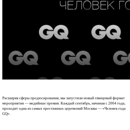
Расширяя сферы продюсирования, мы запустили новый глянцевый формат
мероприятия — медийные премии. Каждый сентябрь, начиная с 2004 года,
проходит одна из самых престижных церемоний Москвы —
«Человек года
GQ».