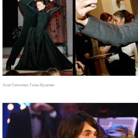
Алла Сигалова; Гоша Куценко