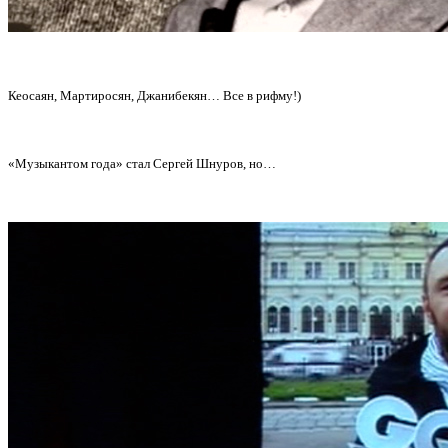
Кеосаян, Мартиросян, Джанибекян… Все в рифму!)
«Музыкантом года» стал Сергей Шнуров, но…