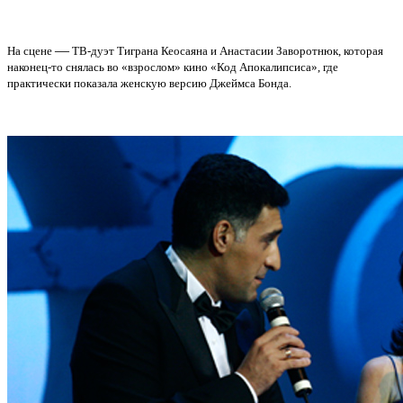
—
На сцене
ТВ-дуэт Тиграна Кеосаяна и Анастасии Заворотнюк, которая
наконец-то снялась во «взрослом» кино «Код Апокалипсиса», где
практически показала женскую версию Джеймса Бонда.