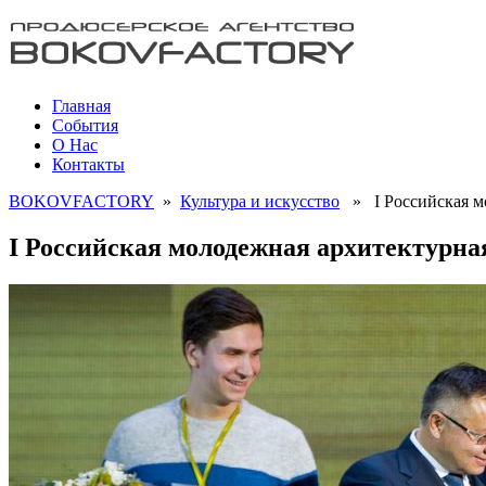
Главная
События
О Нас
Контакты
BOKOVFACTORY
»
Культура и искусство
» I Российская мо
I Российская молодежная архитектурна