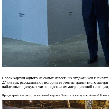
Сорок картин одного из самых известных художников и писат
27 января, рассказывают истории евреев из транзитного лагер
найденные в документах городской иммиграционной полиции, 
Продюсерами выставки, посвященной жертвам Холокоста, выступили Алексей Боков и 