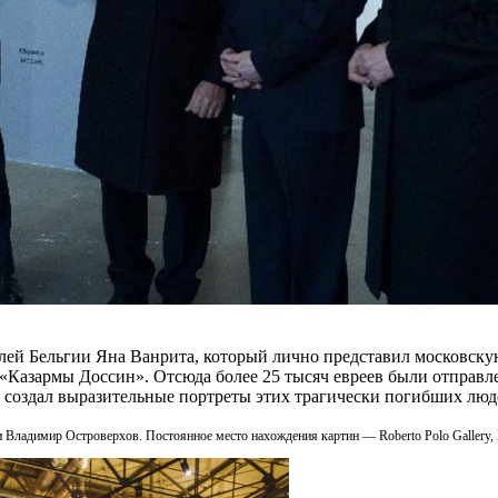
елей Бельгии Яна Ванрита, который лично представил московс
я «Казармы Доссин». Отсюда более 25 тысяч евреев были отправ
создал выразительные портреты этих трагически погибших люд
Владимир Островерхов. Постоянное место нахождения картин — Roberto Polo Gallery,