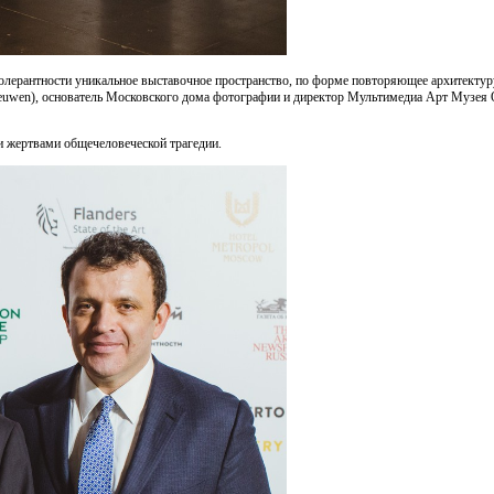
толерантности уникальное выставочное пространство, по форме повторяющее архитектур
euwen), основатель Московского дома фотографии и директор Мультимедиа Арт Музея О
и жертвами общечеловеческой трагедии.