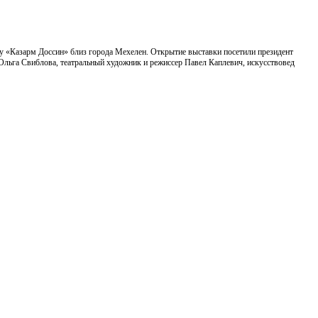
у «Казарм Доссин» близ города Мехелен. Открытие выставки посетили президент
льга Свиблова, театральный художник и режиссер Павел Каплевич, искусствовед