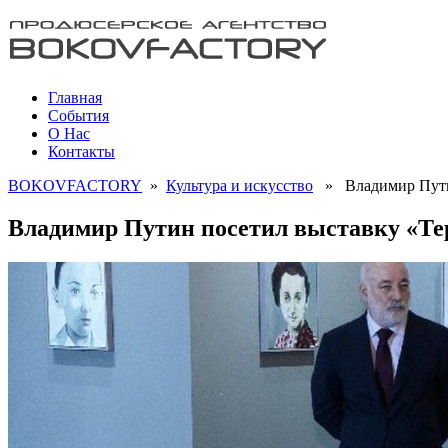
Главная
События
О Нас
Контакты
BOKOVFACTORY
»
Культура и искусство
» Владимир Путин
Владимир Путин посетил выставку «Те