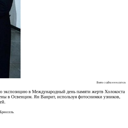
Взято с сайта www.cntv.ru
кую экспозицию в Международный день памяти жертв Холокоста
лены в Освенцим. Ян Ванрит, используя фотоснимки узников,
ей.
 Брюссель.