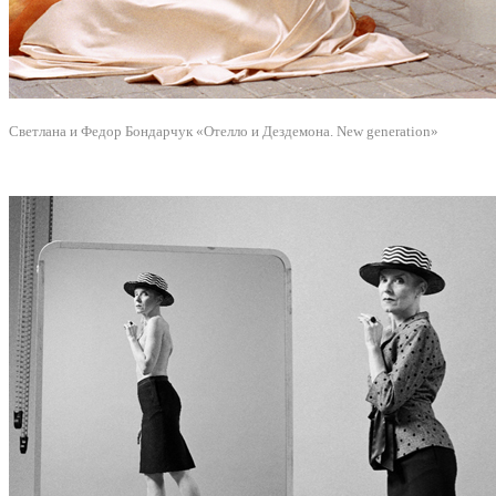
Светлана и Федор Бондарчук «Отелло и Дездемона. New generation»