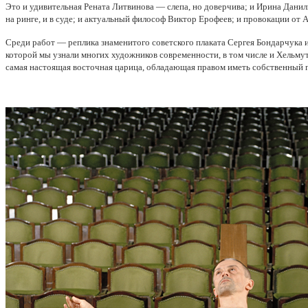
Это и удивительная Рената Литвинова — слепа, но доверчива; и Ирина Данили
на ринге, и в суде; и актуальный философ Виктор Ерофеев; и провокации от 
Среди работ — реплика знаменитого советского плаката Сергея Бондарчука 
которой мы узнали многих художников современности, в том числе и Хельмута
самая настоящая восточная царица, обладающая правом иметь собственный 