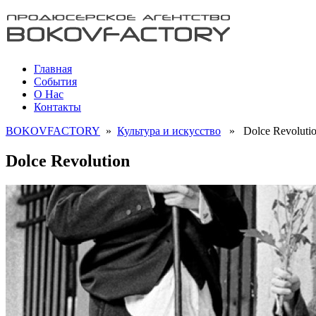
Главная
События
О Нас
Контакты
BOKOVFACTORY
»
Культура и искусство
» Dolce Revoluti
Dolce Revolution