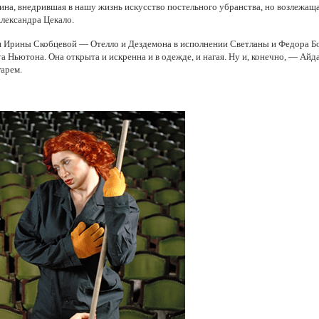
на, внедрившая в нашу жизнь искусство постельного убранства, но возлежащая 
Александра Цекало.
и Ирины Скобцевой — Отелло и Дездемона в исполнении Светланы и Федора Бо
 Ньютона. Она открыта и искренна и в одежде, и нагая. Ну и, конечно, — Айд
гарем.