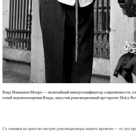
Влад Мамышев-Монро — величайший имперсонификатор современности, спосо
гений перевоплощения Влада, запустив революционный арт-проект Dolce Rev
Со снимков на зрителя смотрят революционеры нашего времени — те, кто пр