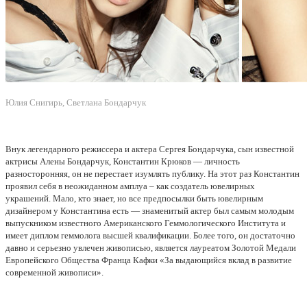
Юлия Снигирь, Светлана Бондарчук
Внук легендарного режиссера и актера Сергея Бондарчука, сын известной
актрисы Алены Бондарчук, Константин Крюков — личность
разносторонняя, он не перестает изумлять публику. На этот раз Константин
проявил себя в неожиданном амплуа – как создатель ювелирных
украшений. Мало, кто знает, но все предпосылки быть ювелирным
дизайнером у Константина есть — знаменитый актер был самым молодым
выпускником известного Американского Геммологического Института и
имеет диплом геммолога высшей квалификации. Более того, он достаточно
давно и серьезно увлечен живописью, является лауреатом Золотой Медали
Европейского Общества Франца Кафки «За выдающийся вклад в развитие
современной живописи».