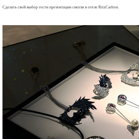
Сделать свой выбор гости презентации смогли в отеле RitzCarlton.