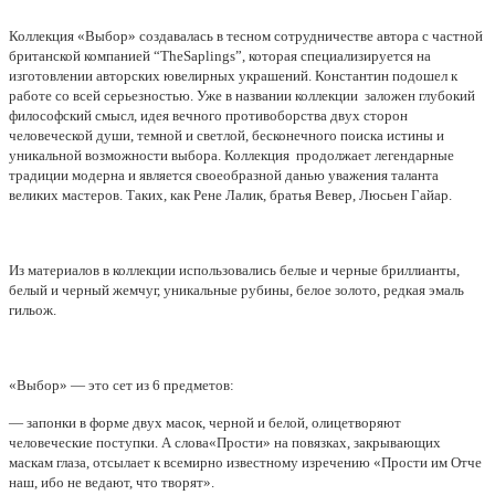
Коллекция «Выбор» создавалась в тесном сотрудничестве автора с частной
британской компанией “TheSaplings”, которая специализируется на
изготовлении авторских ювелирных украшений. Константин подошел к
работе со всей серьезностью. Уже в названии коллекции заложен глубокий
философский смысл, идея вечного противоборства двух сторон
человеческой души, темной и светлой, бесконечного поиска истины и
уникальной возможности выбора. Коллекция продолжает легендарные
традиции модерна и является своеобразной данью уважения таланта
великих мастеров. Таких, как Рене Лалик, братья Вевер, Люсьен Гайар.
Из материалов в коллекции использовались белые и черные бриллианты,
белый и черный жемчуг, уникальные рубины, белое золото, редкая эмаль
гильож.
«Выбор» — это сет из 6 предметов:
— запонки в форме двух масок, черной и белой, олицетворяют
человеческие поступки. А слова«Прости» на повязках, закрывающих
маскам глаза, отсылает к всемирно известному изречению «Прости им Отче
наш, ибо не ведают, что творят».