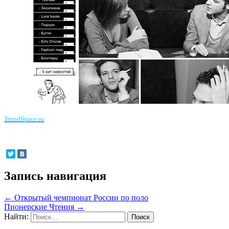
TrendSpace.ru
Запись навигация
←
Открытый чемпионат России по поло
Пионерские Чтения
→
Найти: